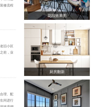
装修流程
花园效果图
老旧小区
之前，业
厨房翻新
合理、配
生间进行
生间改造细