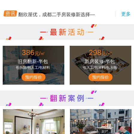
成都墙面翻新服务：老房二手房刷新
翻欣屋优，成都二手房装修新选择—
更多
成都墙面翻新服务：老房二手房刷新
成都老旧小区二手房装修流程及工期
翻欣屋优，成都二手房装修新选择—
成都老房翻新需要办理的装修手续
成都老旧小区二手房装修流程及工期
成都老房翻新攻略：墙面翻新步骤及
386
298
元/㎡
元/㎡
成都老房翻新需要办理的装修手续
成都二手房简装攻略：预算有限也能
旧房翻新-半包
新房装修-半包
成都老房翻新攻略：墙面翻新步骤及
成都旧房翻新全攻略：水电改造避坑
包拆除/包人工/包材料
包人工/包材料/包水电
成都二手房简装攻略：预算有限也能
成都老房翻新注意事项，承重墙改造
预约报价
预约报价
成都旧房翻新全攻略：水电改造避坑
成都二手房局部翻新价格及厨卫改造
成都老房翻新注意事项，承重墙改造
成都二手房装修避坑指南：选对装修
成都二手房局部翻新价格及厨卫改造
成都二手房装修避坑指南：选对装修